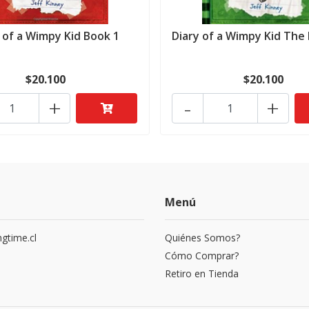
 of a Wimpy Kid Book 1
Diary of a Wimpy Kid The L
$20.100
$20.100
+
-
+
Menú
gtime.cl
Quiénes Somos?
3
Cómo Comprar?
Retiro en Tienda