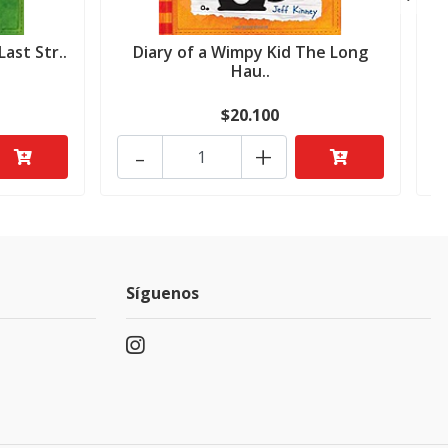
ast Str..
Diary of a Wimpy Kid The Long
D
Hau..
$20.100
-
+
Síguenos