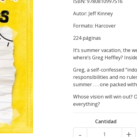
ISBN: 9780810997516
Autor: Jeff Kinney
Formato: Harcover
224 páginas
It’s summer vacation, the we
where’s Greg Heffley? Insid
Greg, a self-confessed “indo
responsibilities and no rule
summer . . . one packed with
Whose vision will win out? O
everything?
Cantidad
-
+