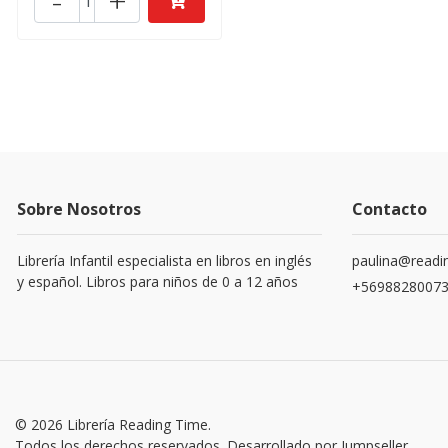
-
+
Sobre Nosotros
Contacto
Librería Infantil especialista en libros en inglés
paulina@readin
y español. Libros para niños de 0 a 12 años
+5698828007
© 2026 Librería Reading Time.
Todos los derechos reservados.
Desarrollado por Jumpseller
.