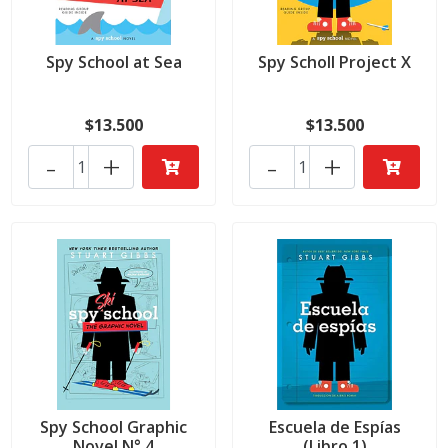
Spy School at Sea
Spy Scholl Project X
$13.500
$13.500
-
+
-
+
Spy School Graphic
Escuela de Espías
Novel N° 4
(Libro 1)