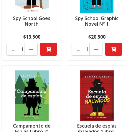
Spy School Goes
Spy School Graphic
North
Novel N° 1
$13.500
$20.500
-
+
-
+
Campamento de
Escuela de espías
Espías (Libro 2)
malvados (Libro..