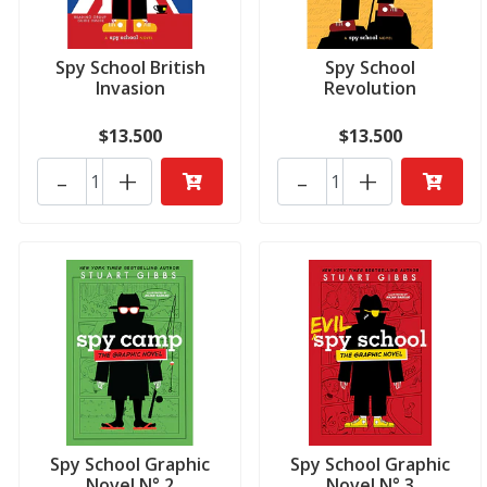
Spy School British
Spy School
Invasion
Revolution
$13.500
$13.500
-
+
-
+
Spy School Graphic
Spy School Graphic
Novel N° 2
Novel N° 3