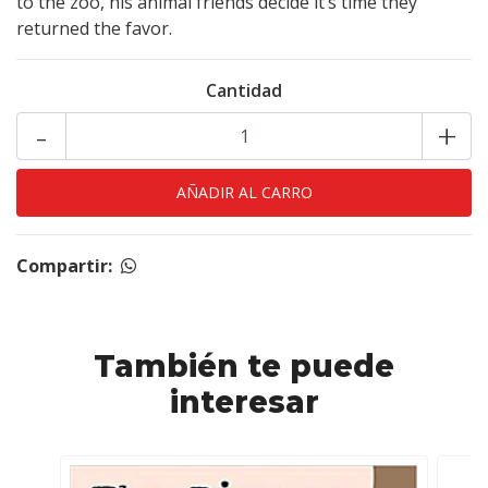
to the zoo, his animal friends decide it’s time they
returned the favor.
Cantidad
-
+
Compartir:
También te puede
interesar