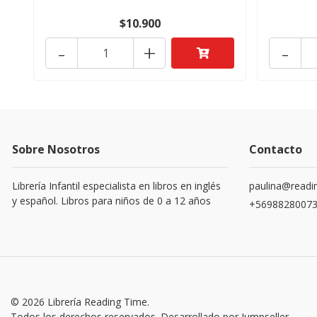
$10.900
-
+
-
Sobre Nosotros
Contacto
Librería Infantil especialista en libros en inglés
paulina@readin
y español. Libros para niños de 0 a 12 años
+5698828007
© 2026 Librería Reading Time.
Todos los derechos reservados.
Desarrollado por Jumpseller
.