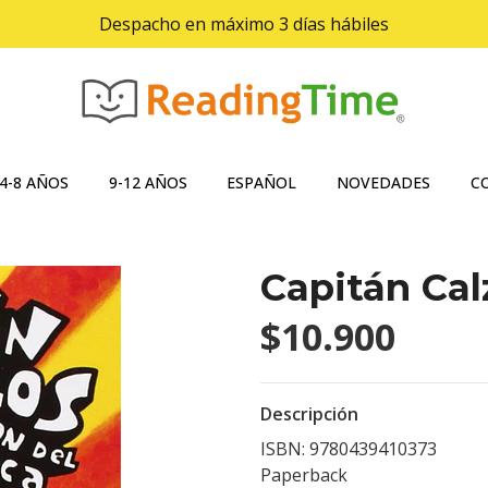
Despacho en máximo 3 días hábiles
4-8 AÑOS
9-12 AÑOS
ESPAÑOL
NOVEDADES
C
Capitán Cal
$10.900
Descripción
ISBN: 9780439410373
Paperback